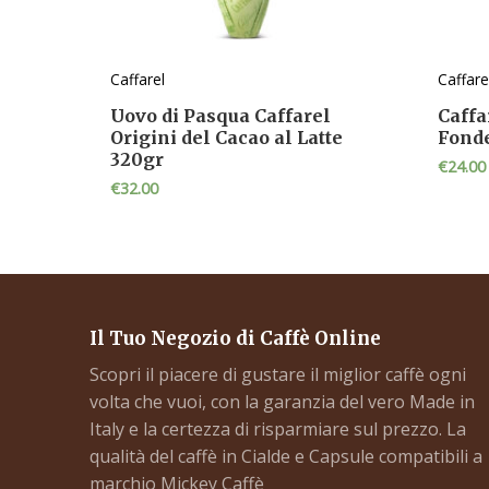
Caffarel
Caffare
Uovo di Pasqua Caffarel
Caffa
Origini del Cacao al Latte
Fond
320gr
€
24.00
€
32.00
Il Tuo Negozio di Caffè Online
Scopri il piacere di gustare il miglior caffè ogni
volta che vuoi, con la garanzia del vero Made in
Italy e la certezza di risparmiare sul prezzo. La
qualità del caffè in Cialde e Capsule compatibili a
marchio Mickey Caffè