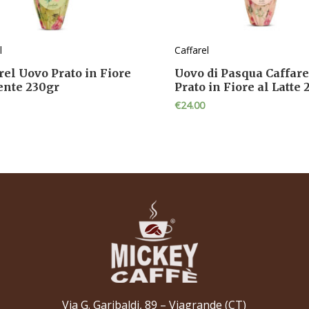
l
Caffarel
rel Uovo Prato in Fiore
Uovo di Pasqua Caffare
ente 230gr
Prato in Fiore al Latte
€
24.00
Via G. Garibaldi, 89 – Viagrande (CT)