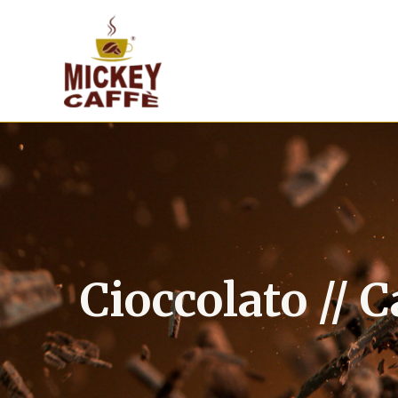
Vai
al
contenuto
Cioccolato // C