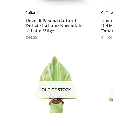
Caffarel
Caffare
Uovo di Pasqua Caffarel
Uovo 
Delizie Italiane Nocciolato
Deliz
al Latte 530gr
Fonde
€
44.00
€
44.00
OUT OF STOCK