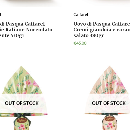
l
Caffarel
di Pasqua Caffarel
Uovo di Pasqua Caffare
ie Italiane Nocciolato
Cremì gianduia e cara
nte 530gr
salato 380gr
€
45.00
OUT OF STOCK
OUT OF STOCK