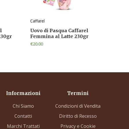
Caffarel
l
Uovo di Pasqua Caffarel
 230gr
Femmina al Latte 230gr
€
20.00
Informazioni
Termini
Chi Siamo
Condizioni di Vendita
Contatti
Diritto di Recesso
Marchi Trattati
Privacy e Cookie