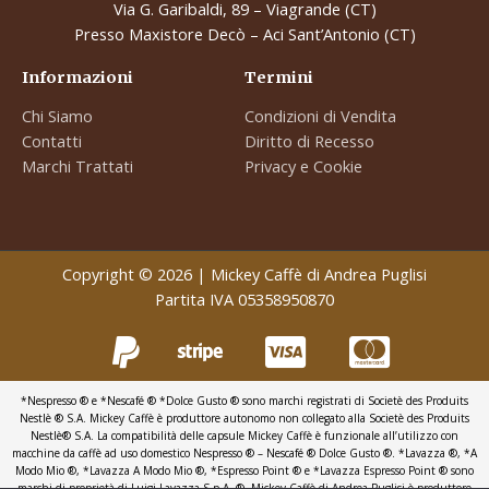
Via G. Garibaldi, 89 – Viagrande (CT)
Presso Maxistore Decò – Aci Sant’Antonio (CT)
Informazioni
Termini
Chi Siamo
Condizioni di Vendita
Contatti
Diritto di Recesso
Marchi Trattati
Privacy e Cookie
Copyright © 2026 | Mickey Caffè di Andrea Puglisi
Partita IVA 05358950870
*Nespresso ® e *Nescafé ® *Dolce Gusto ® sono marchi registrati di Societè des Produits
Nestlè ® S.A. Mickey Caffè è produttore autonomo non collegato alla Societè des Produits
Nestlè® S.A. La compatibilità delle capsule Mickey Caffè è funzionale all’utilizzo con
macchine da caffè ad uso domestico Nespresso ® – Nescafé ® Dolce Gusto ®. *Lavazza ®, *A
Modo Mio ®, *Lavazza A Modo Mio ®, *Espresso Point ® e *Lavazza Espresso Point ® sono
marchi di proprietà di Luigi Lavazza S.p.A. ®. Mickey Caffè di Andrea Puglisi è produttore