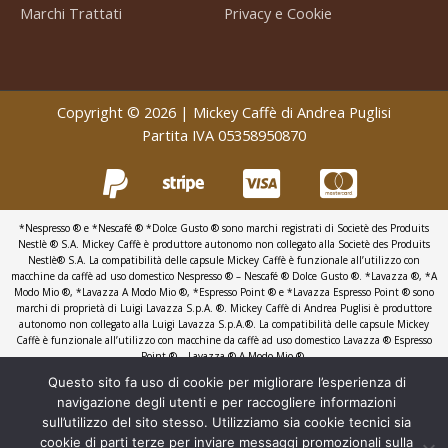
Marchi Trattati
Privacy e Cookie
Copyright © 2026 | Mickey Caffè di Andrea Puglisi
Partita IVA 05358950870
*Nespresso ® e *Nescafé ® *Dolce Gusto ® sono marchi registrati di Societè des Produits
Nestlè ® S.A. Mickey Caffè è produttore autonomo non collegato alla Societè des Produits
Nestlè® S.A. La compatibilità delle capsule Mickey Caffè è funzionale all’utilizzo con
macchine da caffè ad uso domestico Nespresso ® – Nescafé ® Dolce Gusto ®. *Lavazza ®, *A
Modo Mio ®, *Lavazza A Modo Mio ®, *Espresso Point ® e *Lavazza Espresso Point ® sono
marchi di proprietà di Luigi Lavazza S.p.A. ®. Mickey Caffè di Andrea Puglisi è produttore
autonomo non collegato alla Luigi Lavazza S.p.A.®. La compatibilità delle capsule Mickey
Caffè è funzionale all’utilizzo con macchine da caffè ad uso domestico Lavazza ® Espresso
Point ® – Lavazza ® A Modo Mio ®.
Tutti i nome e marchi citati a tale scopo appartengono ai legittimi proprietari e sono stati
Questo sito fa uso di cookie per migliorare l’esperienza di
utilizzati a puro scopo esplicativo.
navigazione degli utenti e per raccogliere informazioni
Made in Seedigital Factory
sull’utilizzo del sito stesso. Utilizziamo sia cookie tecnici sia
cookie di parti terze per inviare messaggi promozionali sulla