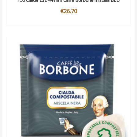
150 Cialde ESE 44 mm Caffè Borbone miscela BLU
€
26.70