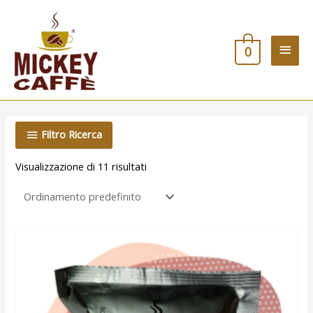
Vai
Men
al
contenuto
princ
0
Filtro Ricerca
Visualizzazione di 11 risultati