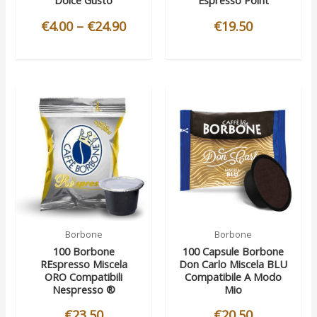
Dolce Gusto
Espresso Point
€
4.00
–
€
24.90
€
19.50
Borbone
Borbone
100 Borbone
100 Capsule Borbone
REspresso Miscela
Don Carlo Miscela BLU
ORO Compatibili
Compatibile A Modo
Nespresso ®
Mio
€
23.50
€
20.50