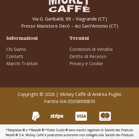
Via G. Garibaldi, 89 – Viagrande (CT)
Presso Maxistore Decò – Aci Sant’Antonio (CT)
Informazioni
Termini
Chi Siamo
Condizioni di Vendita
Contatti
Diritto di Recesso
Marchi Trattati
Privacy e Cookie
Copyright © 2026 | Mickey Caffè di Andrea Puglisi
Partita IVA 05358950870
*Nespresso ® e *Nescafé ® *Dolce Gusto ® sono marchi registrati di Societè des Produits
Nestlè ® S.A. Mickey Caffè è produttore autonomo non collegato alla Societè des Produits