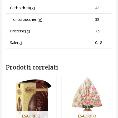
Carboidrati(g)
42
– di cui zuccheri(g)
38
Proteine(g)
7.9
Sale(g)
0.18
Prodotti correlati
ESAURITO
ESAURITO