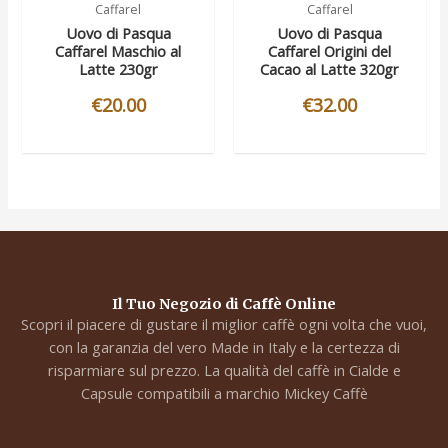
Caffarel
Caffarel
Uovo di Pasqua
Uovo di Pasqua
Caffarel Maschio al
Caffarel Origini del
Latte 230gr
Cacao al Latte 320gr
€
20.00
€
32.00
Il Tuo Negozio di Caffè Online
Scopri il piacere di gustare il miglior caffè ogni volta che vuoi,
con la garanzia del vero Made in Italy e la certezza di
risparmiare sul prezzo. La qualità del caffè in Cialde e
Capsule compatibili a marchio Mickey Caffè