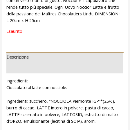
con un vero trionfo di gusto, Noccior è il capolavoro che
rende tutto più speciale. Ogni Uovo Noccior Latte è frutto
della passione dei Maîtres Chocolatiers Lindt. DIMENSIONI:
L 20cm x H 25cm
Esaurito
Descrizione
Recensioni (0)
Ingredienti:
Cioccolato al latte con nocciole.
Ingredienti: zucchero, “NOCCIOLA Piemonte IGP”*(25%),
burro di cacao, LATTE intero in polvere, pasta di cacao,
LATTE scremato in polvere, LATTOSIO, estratto di malto
d’ORZO, emulsionante (lecitina di SOIA), aromi.