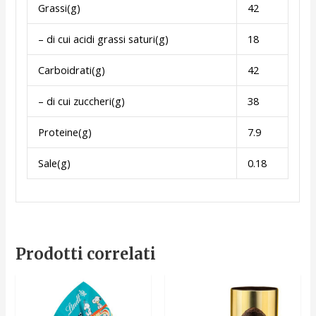
Grassi(g)
42
– di cui acidi grassi saturi(g)
18
Carboidrati(g)
42
– di cui zuccheri(g)
38
Proteine(g)
7.9
Sale(g)
0.18
Prodotti correlati