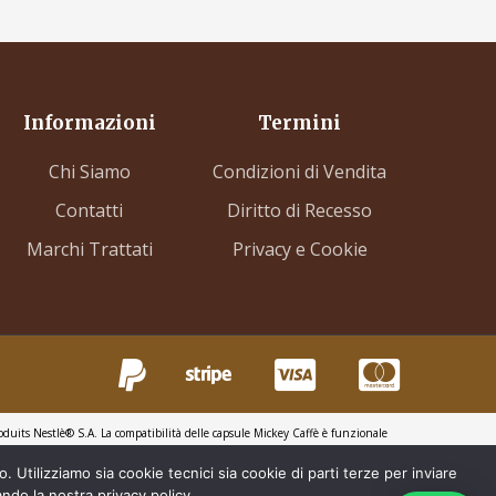
Informazioni
Termini
Chi Siamo
Condizioni di Vendita
Contatti
Diritto di Recesso
Marchi Trattati
Privacy e Cookie
duits Nestlè® S.A. La compatibilità delle capsule Mickey Caffè è funzionale
 Espresso Point ® sono marchi di proprietà di Luigi Lavazza S.p.A. ®. Mickey
a caffè ad uso domestico Lavazza ® Espresso Point ® – Lavazza ® A Modo Mio ®.
. Utilizziamo sia cookie tecnici sia cookie di parti terze per inviare
o esplicativo.
ndo la nostra privacy policy