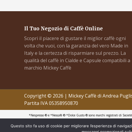
Il Tuo Negozio di Caffè Online
Scopri il piacere di gustare il miglior caffè ogni
volta che vuoi, con la garanzia del vero Made in
Italy e la certezza di risparmiare sul prezzo. La
qualità del caffè in Cialde e Capsule compatibili a
marchio Mickey Caffè
Copyright © 2026 | Mickey Caffè di Andrea Pugli
Partita IVA 05358950870
*Nespresso ® e *Nescafé ® *Dolce Gusto ® sono marchi registrati di Societè 
all’utilizzo con macchine da caffè ad uso domestico Nespresso ® – Nescafé ®
Caffè di Andrea Puglisi è produttore autonomo non collegato alla Luigi Lavaz
Questo sito fa uso di cookie per migliorare l’esperienza di navigazio
Tutti i nome 
messaggi promozionali sulla