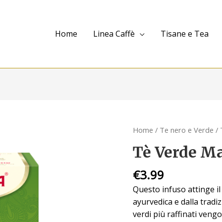
Home
Linea Caffè
Tisane e Tea
Tè
Home
/
Te nero e Verde
/ 
Verde
Tè Verde M
Matcha
al
€
3.99
Limone
Questo infuso attinge il
quantità
ayurvedica e dalla tradiz
verdi più raffinati ven