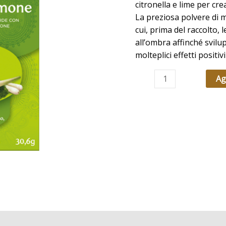
citronella e lime per cr
La preziosa polvere di m
cui, prima del raccolto,
all’ombra affinché svilup
molteplici effetti positi
Ag